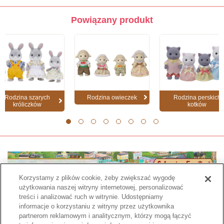
Powiązany produkt
Rodzina szarych
Rodzina owieczek
Rodzina perskich
króliczków
kotków
1
2
3
4
5
6
7
8
Korzystamy z plików cookie, żeby zwiększać wygodę
użytkowania naszej witryny internetowej, personalizować
treści i analizować ruch w witrynie. Udostępniamy
informacje o korzystaniu z witryny przez użytkownika
partnerom reklamowym i analitycznym, którzy mogą łączyć