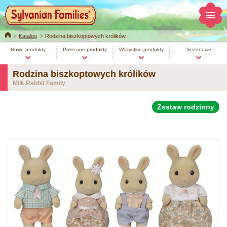
Home
Katalog
Rodzina biszkoptowych królików
Nowe produkty
Polecane produkty
Wszystkie produkty
Sezonowe
Rodzina biszkoptowych królików
Milk Rabbit Family
Zestaw rodzinny