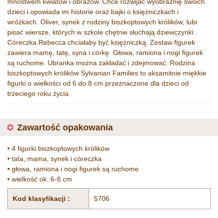
mnóstwem kwiatów i obrazów. Chce rozwijać wyobraźnię swoich
dzieci i opowiada im historie oraz bajki o księżniczkach i
wróżkach. Oliver, synek z rodziny biszkoptowych królików, lubi
pisać wiersze, których w szkole chętnie słuchają dziewczynki.
Córeczka Rebecca chciałaby być księżniczką. Zestaw figurek
zawiera mamę, tatę, syna i córkę. Głowa, ramiona i nogi figurek
są ruchome. Ubranka można zakładać i zdejmować. Rodzina
biszkoptowych królików Sylvanian Families to aksamitnie miękkie
figurki o wielkości od 6 do 8 cm przeznaczone dla dzieci od
trzeciego roku życia.
Zawartość opakowania
• 4 figurki biszkoptowych królików
• tata, mama, synek i córeczka
• głowa, ramiona i nogi figurek są ruchome
• wielkość ok. 6-8 cm
Kod klasyfikacji :
5706