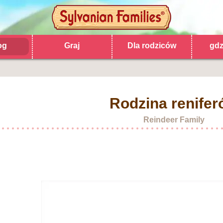
og
Graj
Dla rodziców
gdz
Rodzina renife
Reindeer Family