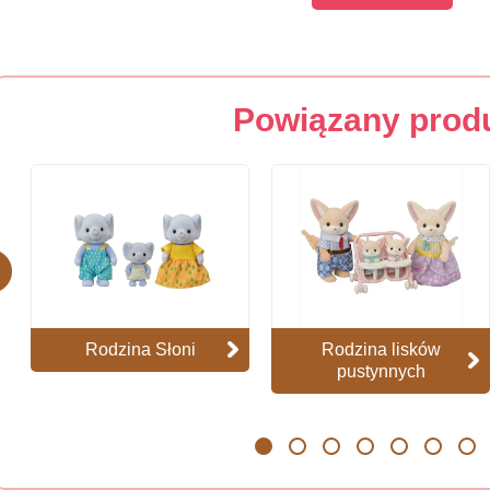
Powiązany prod
evious
Rodzina Słoni
Rodzina lisków
pustynnych
1
2
3
4
5
6
7