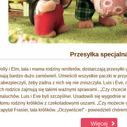
Przesyłka specjaln
Jolly i Elm, tata i mama rodziny reniferów, dostarczają przesyłki
mają bardzo dużo zamówień. Umieścili wszystkie paczki w przy
zabezpieczyli, żeby żadna z nich się nie zniszczyła. Luis i Eve, 
ich rodzice zajmują się takimi ważnymi sprawami.. „Czy chcecie
maluchów. Luis i Eve byli szczęśliwi. Usadowili się wygodnie w 
domu rodziny królików z czekoladowymi uszami. „Czy możecie d
zapytał Frasier, tata królików. „Oczywiście!” - powiedzieli ch
Więcej