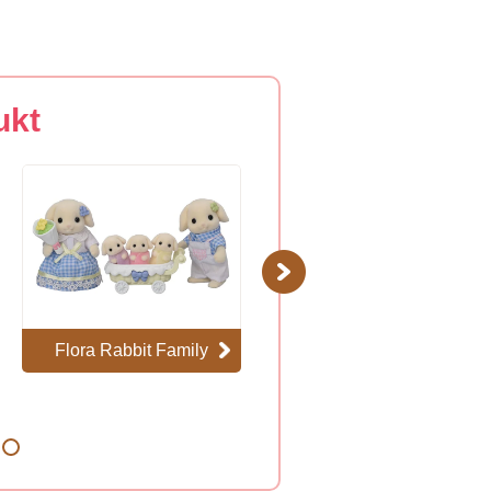
ukt
Next
Flora Rabbit Family
Rodzina Wydr
Morskich
8