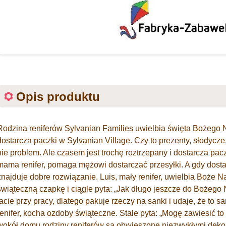
Opis produktu
Rodzina reniferów Sylvanian Families uwielbia święta Bożego Nar
dostarcza paczki w Sylvanian Village. Czy to prezenty, słodycze, 
nie problem. Ale czasem jest trochę roztrzepany i dostarcza pa
mama renifer, pomaga mężowi dostarczać przesyłki. A gdy dos
znajduje dobre rozwiązanie. Luis, mały renifer, uwielbia Boże N
świąteczną czapkę i ciągle pyta: „Jak długo jeszcze do Bożeg
tacie przy pracy, dlatego pakuje rzeczy na sanki i udaje, że to
renifer, kocha ozdoby świąteczne. Stale pyta: „Mogę zawiesić 
wokół domu rodziny reniferów są obwieszone niezwykłymi dekor