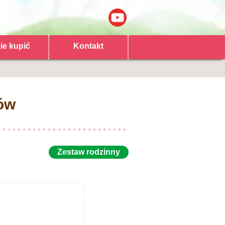
ie kupić
Kontakt
rów
Zestaw rodzinny