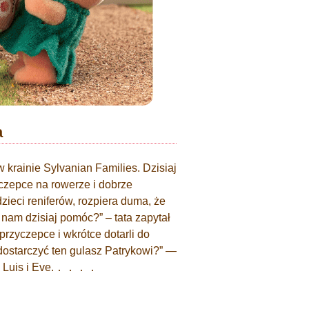
a
 w krainie Sylvanian Families. Dzisiaj
czepce na rowerze i dobrze
dzieci reniferów, rozpiera duma, że
 nam dzisiaj pomóc?” – tata zapytał
przyczepce i wkrótce dotarli do
ostarczyć ten gulasz Patrykowi?” —
órem Luis i Eve.．．．．