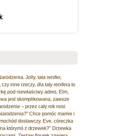
odzenia. Jolly, tata renifer,
czy inne rzeczy, dla taty renifera to
czkę pod niewłaściwy adres. Elm,
tawa jest skomplikowana, zawsze
arodzenie – przez cały rok nosi
o Narodzenia?” Chce pomóc mamie i
 samochód dostawczy. Eve, córeczka
to na którymś z drzewek?" Drzewka
acjami. Zestaw figurek zawiera