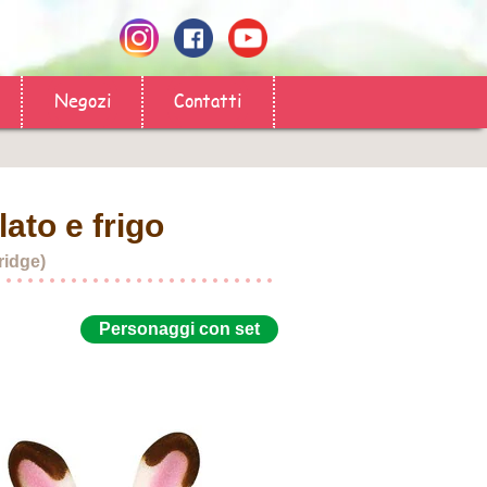
Negozi
Contatti
to e frigo
ridge)
Personaggi con set