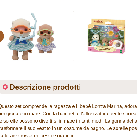
evious
Descrizione prodotti
Questo set comprende la ragazza e il bebè Lontra Marina, adorabi
per giocare in mare. Con la barchetta, l'attrezzatura per lo snorke
le sorelle possono divertirsi in mare in tanti modi! La gonna dell
trasformare il suo vestito in un costume da bagno. Le sorelle po
catturare crostacei, pesci e granchi.