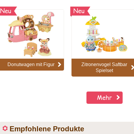
Neu
Neu
Donutwagen mit Figur
Zitronenvogel Saftbar
Spielset
Mehr
Empfohlene Produkte