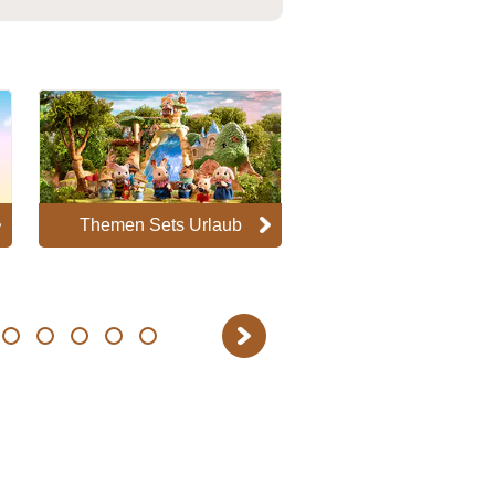
Themen Sets Urlaub
Erlebniskindergar
Next
12
13
14
15
16