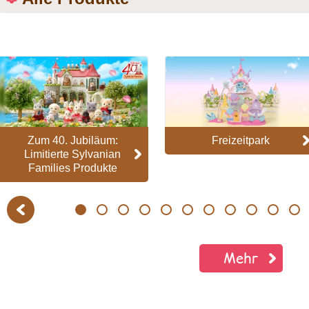
Zum 40. Jubiläum:
Freizeitpark
Limitierte Sylvanian
Families Produkte
Previous
1
2
3
4
5
6
7
8
9
10
11
Mehr