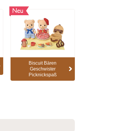
Neu
Biscuit Bären
Geschwister
Picknickspaß