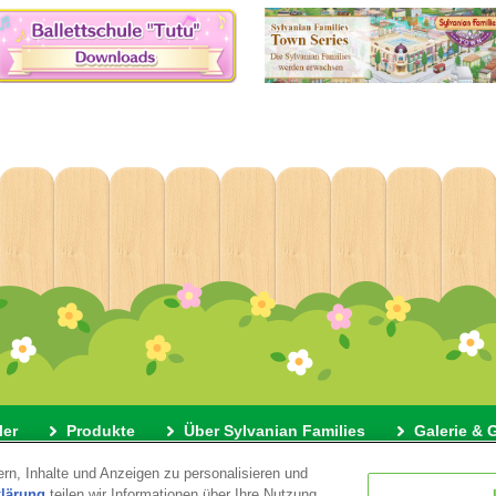
ler
Produkte
Über Sylvanian Families
Galerie & 
rn, Inhalte und Anzeigen zu personalisieren und
ngen
Datenschutz
Informationen zu unserer Verwendung von
klärung
teilen wir Informationen über Ihre Nutzung