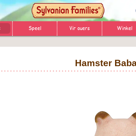
s
Speel
Vir ouers
Winkel
Hamster Bab