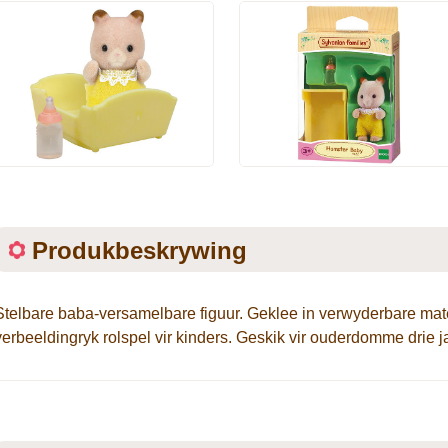
Produkbeskrywing
Stelbare baba-versamelbare figuur. Geklee in verwyderbare mate
verbeeldingryk rolspel vir kinders. Geskik vir ouderdomme drie j