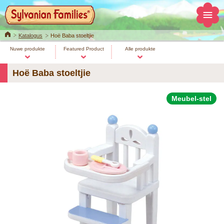
Home
Katalogus
Hoë Baba stoeltjie
Nuwe produkte
Featured Product
Alle produkte
Hoë Baba stoeltjie
Meubel-stel