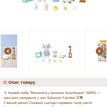
Previous
Next
Опис товару
🫧 Ігровий набір "Мишенята у мильних бульбашках" (5805) —
ніжні миті піклування у світі Sylvanian Families 🐭💖
У ванній кімнаті Сільванії сьогодні справжнє пінне свято!