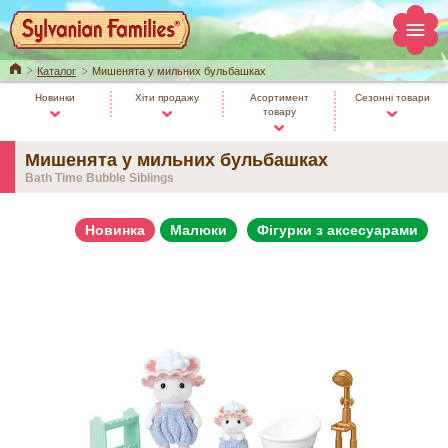
Home
Каталог
Мишенята у мильних бульбашках
Новинки
Хіти продажу
Асортимент
Сезонні товари
товару
Мишенята у мильних бульбашках
Bath Time Bubble Siblings
Новинка
Малюки
Фігурки з аксесуарами