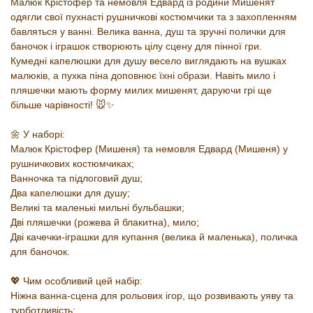
Малюк Крістофер та немовля Едвард із родини Мишенят
одягли свої пухнасті рушничкові костюмчики та з захопленням
бавляться у ванні. Велика ванна, душ та зручні полички для
баночок і іграшок створюють цілу сцену для пінної гри.
Кумедні капелюшки для душу весело виглядають на вушках
малюків, а пухка піна доповнює їхні образи. Навіть мило і
пляшечки мають форму милих мишенят, даруючи грі ще
більше чарівності! 🐭✨
🌼 У наборі:
Малюк Крістофер (Мишеня) та немовля Едвард (Мишеня) у
рушничкових костюмчиках;
Ванночка та підлоговий душ;
Два капелюшки для душу;
Великі та маленькі мильні бульбашки;
Дві пляшечки (рожева й блакитна), мило;
Дві качечки-іграшки для купання (велика й маленька), поличка
для баночок.
💖 Чим особливий цей набір:
Ніжна ванна-сцена для рольових ігор, що розвивають уяву та
турботливість;