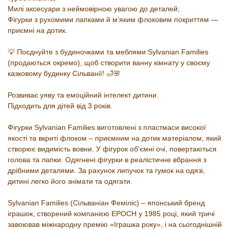
Милі аксесуари з неймовірною увагою до деталей;
Фігурки з рухомими лапками й м’яким флоковим покриттям —
приємні на дотик.
💡 Поєднуйте з будиночками та меблями Sylvanian Families
(продаються окремо), щоб створити ванну кімнату у своєму
казковому будинку Сільванії! 🛁🌸
Розвиває уяву та емоційний інтелект дитини.
Підходить для дітей від 3 років.
Фігурки Sylvanian Families виготовлені з пластмаси високої
якості та вкриті флоком – приємним на дотик матеріалом, який
створює видимість вовни. У фігурок об'ємні очі, повертаються
голова та лапки. Одягнені фігурки в реалістичне вбрання з
дрібними деталями. За рахунок липучок та гумок на одязі,
дитині легко його знімати та одягати.
Sylvanian Families (Сільваніан Феміліс) – японський бренд
іграшок, створений компанією EPOCH у 1985 році, який тричі
завоював міжнародну премію «Іграшка року», і на сьогоднішній