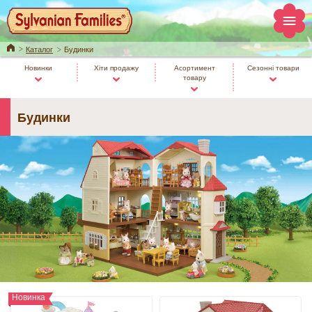
Home
Каталог
Будинки
Новинки
Хіти продажу
Асортимент
Сезонні товари
товару
Будинки
Новинка