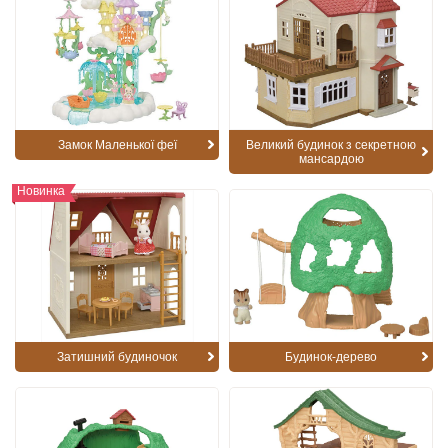
Замок Маленької феї
Великий будинок з секретною
мансардою
Новинка
Затишний будиночок
Будинок-дерево