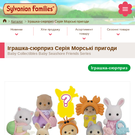
Home
Каталог
Іграшка-сюрприз Серія Морські пригоди
Новинки
Хіти продажу
Асортимент
Сезонні товари
товару
Іграшка-сюрприз Серія Морські пригоди
Baby Collectibles Baby Seashore Friends Series
Іграшка-сюрприз