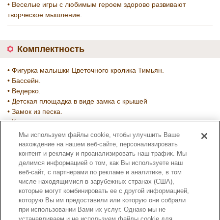
• Веселые игры с любимым героем здорово развивают
творческое мышление.
Комплектность
• Фигурка малышки Цветочного кролика Тимьян.
• Бассейн.
• Ведерко.
• Детская площадка в виде замка с крышей
• Замок из песка.
• Куча песка.
• Мяч.
Мы используем файлы cookie, чтобы улучшить Ваше
• Песочница.
нахождение на нашем веб-сайте, персонализировать
• Совок.
контент и рекламу и проанализировать наш трафик. Мы
делимся информацией о том, как Вы используете наш
Номер артикула :
веб-сайт, с партнерами по рекламе и аналитике, в том
5746
числе находящимися в зарубежных странах (США),
которые могут комбинировать ее с другой информацией,
которую Вы им предоставили или которую они собрали
при использовании Вами их услуг. Однако мы не
устанавливаем и не используем файлы cookie для