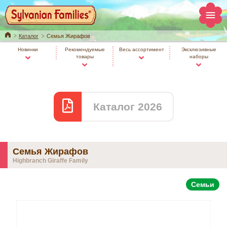
Home
Каталог
Семья Жирафов
Новинки
Рекомендуемые
Весь ассортимент
Эксклюзивные
товары
наборы
Каталог 2026
Семья Жирафов
Highbranch Giraffe Family
Семьи