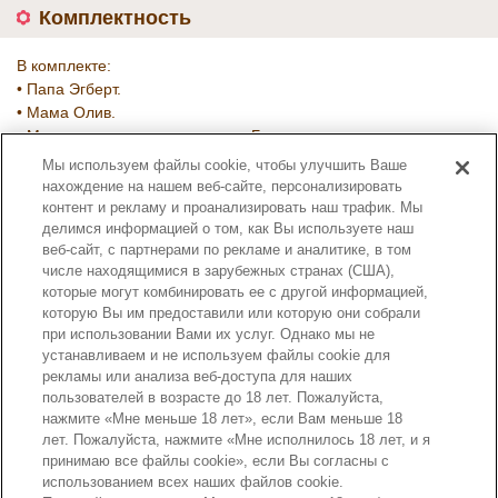
Комплектность
В комплекте:
• Папа Эгберт.
• Мама Олив.
• Малыш в оранжевом костюме Бран.
• Малышка в красном костюме Бри.
Мы используем файлы cookie, чтобы улучшить Ваше
• Камера.
нахождение на нашем веб-сайте, персонализировать
• Бинокль.
контент и рекламу и проанализировать наш трафик. Мы
делимся информацией о том, как Вы используете наш
Номер артикула :
веб-сайт, с партнерами по рекламе и аналитике, в том
5639
числе находящимися в зарубежных странах (США),
которые могут комбинировать ее с другой информацией,
которую Вы им предоставили или которую они собрали
при использовании Вами их услуг. Однако мы не
устанавливаем и не используем файлы cookie для
рекламы или анализа веб-доступа для наших
пользователей в возрасте до 18 лет. Пожалуйста,
нажмите «Мне меньше 18 лет», если Вам меньше 18
лет. Пожалуйста, нажмите «Мне исполнилось 18 лет, и я
принимаю все файлы cookie», если Вы согласны с
использованием всех наших файлов cookie.