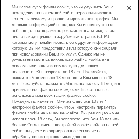
• Фигурка малыша Той Пуделя.
Мы используем файлы cookie, чтобы улучшить Ваше
• Розовая шляпка.
нахождение на нашем веб-сайте, персонализировать
• Голубой рюкзачок.
контент и рекламу и проанализировать наш трафик. Мы
делимся информацией о том, как Вы используете наш
Номер артикула :
веб-сайт, с партнерами по рекламе и аналитике, в том
5411
числе находящимися в зарубежных странах (США),
которые могут комбинировать ее с другой информацией,
которую Вы им предоставили или которую они собрали
при использовании Вами их услуг. Однако мы не
устанавливаем и не используем файлы cookie для
рекламы или анализа веб-доступа для наших
пользователей в возрасте до 18 лет. Пожалуйста,
нажмите «Мне меньше 18 лет», если Вам меньше 18
лет. Пожалуйста, нажмите «Мне исполнилось 18 лет, и я
принимаю все файлы cookie», если Вы согласны с
использованием всех наших файлов cookie.
Страницы каталога
Пожалуйста, нажмите «Мне исполнилось 18 лет /
настройки файлов cookie», чтобы настроить параметры
файлов cookie на нашем веб-сайте. Выбрав опцию «Мне
исполнилось 18 лет», Вы заявляете, что Вам 18 лет или
больше.Соглашаясь с настройкой cookie-файлов на веб-
Наверх страницы
сайте, вы даете информированное согласие на
обработку своих персональных данных.