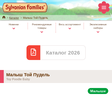
Home
Каталог
Малыш Той Пудель
Новинки
Рекомендуемые
Весь ассортимент
Эксклюзивные
товары
наборы
Каталог 2026
Малыш Той Пудель
Toy Poodle Baby
Малыши