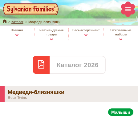
Home
Каталог
Медведи-близняшки
Новинки
Рекомендуемые
Весь ассортимент
Эксклюзивные
товары
наборы
Каталог 2026
Медведи-близняшки
Bear Twins
Малыши