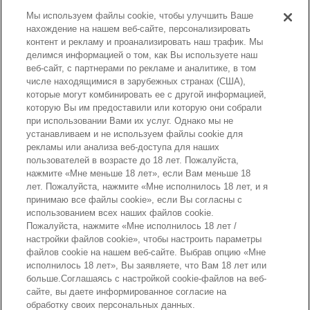
• Мальчик-медвежонок в сидячем положении.
Мы используем файлы cookie, чтобы улучшить Ваше
• Девочка-медвежонок в ползающем положении.
нахождение на нашем веб-сайте, персонализировать
• Игрушка-каталка – зеленый поезд.
контент и рекламу и проанализировать наш трафик. Мы
делимся информацией о том, как Вы используете наш
Номер артикула :
веб-сайт, с партнерами по рекламе и аналитике, в том
5426
числе находящимися в зарубежных странах (США),
которые могут комбинировать ее с другой информацией,
которую Вы им предоставили или которую они собрали
при использовании Вами их услуг. Однако мы не
устанавливаем и не используем файлы cookie для
рекламы или анализа веб-доступа для наших
пользователей в возрасте до 18 лет. Пожалуйста,
нажмите «Мне меньше 18 лет», если Вам меньше 18
лет. Пожалуйста, нажмите «Мне исполнилось 18 лет, и я
принимаю все файлы cookie», если Вы согласны с
использованием всех наших файлов cookie.
Страницы каталога
Пожалуйста, нажмите «Мне исполнилось 18 лет /
настройки файлов cookie», чтобы настроить параметры
файлов cookie на нашем веб-сайте. Выбрав опцию «Мне
исполнилось 18 лет», Вы заявляете, что Вам 18 лет или
больше.Соглашаясь с настройкой cookie-файлов на веб-
Наверх страницы
сайте, вы даете информированное согласие на
обработку своих персональных данных.