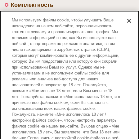
Комплектность
• Фигурка Медвежонка.
Мы используем файлы cookie, чтобы улучшить Ваше
• Розовый рюкзачок.
нахождение на нашем веб-сайте, персонализировать
• Голубая шляпка.
контент и рекламу и проанализировать наш трафик. Мы
делимся информацией о том, как Вы используете наш
Номер артикула :
веб-сайт, с партнерами по рекламе и аналитике, в том
5412
числе находящимися в зарубежных странах (США),
которые могут комбинировать ее с другой информацией,
которую Вы им предоставили или которую они собрали
при использовании Вами их услуг. Однако мы не
устанавливаем и не используем файлы cookie для
рекламы или анализа веб-доступа для наших
пользователей в возрасте до 18 лет. Пожалуйста,
нажмите «Мне меньше 18 лет», если Вам меньше 18
лет. Пожалуйста, нажмите «Мне исполнилось 18 лет, и я
принимаю все файлы cookie», если Вы согласны с
использованием всех наших файлов cookie.
Страницы каталога
Пожалуйста, нажмите «Мне исполнилось 18 лет /
настройки файлов cookie», чтобы настроить параметры
файлов cookie на нашем веб-сайте. Выбрав опцию «Мне
исполнилось 18 лет», Вы заявляете, что Вам 18 лет или
больше.Соглашаясь с настройкой cookie-файлов на веб-