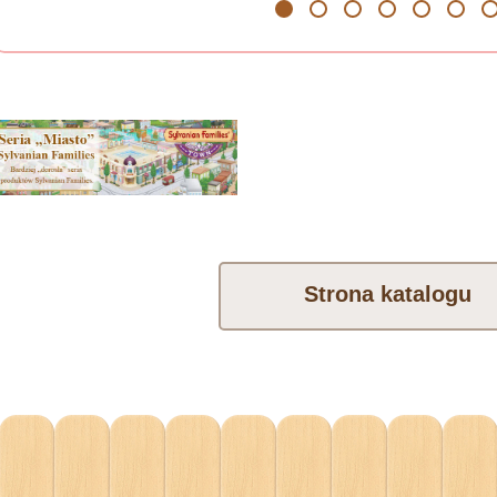
1
2
3
4
5
6
7
Strona katalogu