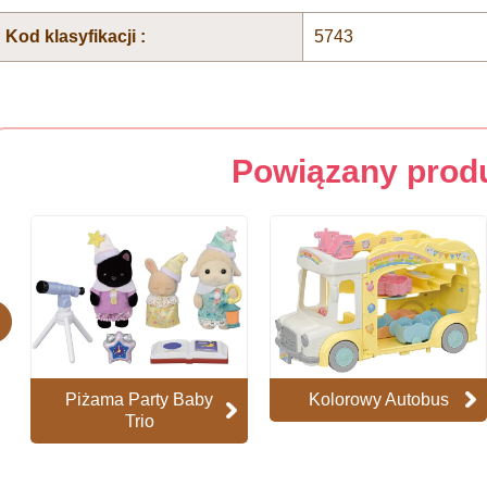
Kod klasyfikacji :
5743
Powiązany prod
evious
Piżama Party Baby
Kolorowy Autobus
Trio