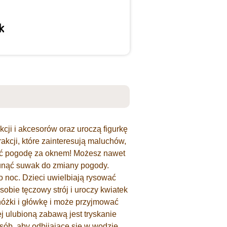
ji i akcesorów oraz uroczą figurkę
rakcji, które zainteresują maluchów,
iać pogodę za oknem! Możesz nawet
sunąć suwak do zmiany pogody.
 noc. Dzieci uwielbiają rysować
sobie tęczowy strój i uroczy kwiatek
nóżki i główkę i może przyjmować
j ulubioną zabawą jest tryskanie
ób, aby odbijające się w wodzie