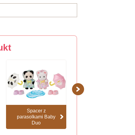
ukt
Next
Spacer z
Kolorowa
parasolkami Baby
zjeżdżalnia
Duo