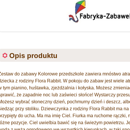
Opis produktu
Zestaw do zabawy Kolorowe przedszkole zawiera mnóstwo atrakc
dziecka z rodziny Flora Rabbit. W pokoju do zabaw jest wiele at
w tym pianino, huśtawka, zjeżdżalnia i kołyska. Możesz zmien
sprawić, że zapadnie noc lub zaświeci słońce! Wystarczy prze
Możesz wybrać słoneczny dzień, pochmurny dzień i deszcz, albo
siedząc przy stoliku. Dziewczynka z rodziny Flora Rabbit ma na 
przypięty do ucha. Ma ma imię Ciel. Fiurka ma ruchome rączki, 
różne pozycje. Ciel uwielbia bawić się na świeżym powietrzu. Je
wodą z węża ogrodowego we wszystkich kierunkach, w taki spos