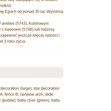
 mokra!
mę Epoch od ponad 35 lat. Wyróżnia
Families (5743), Kolorowym
 z basenem (5746) lub rodziną
 zapewnić jeszcze więcej radości i
 3 roku życia.
ar decoration (large), star decoration
A, fence B, rainbow arch, slide
ir (purple), baby chair (green), baby