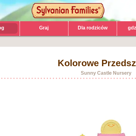
og
Graj
Dla rodziców
gdz
Kolorowe Przedsz
Sunny Castle Nursery