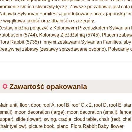
promienie słońca stworzyły tęczę. Zawsze po zabawie jest cała
Zabawki Sylvanian Familes są produkowane przez japońską fir
je wyjątkowa jakość oraz dbałość o szczegóły.
Zestaw można połączyć z Kolorowym Przedszkolem Sylvanian 
Autobusem (5744), Kolorową Zjeżdżalnią (5745), Placem zabaw
Flora Rabbit (5735) i innymi zestawami Sylvanian Families, aby
kreatywnej zabawy (zestawy sprzedawane osobno). Polecamy od
Zawartość opakowania
Main unit, floor, door, roof A, roof B, roof C x 2, roof D, roof E, st
(small), moon decoration (large), moon decoration (small), fence 
(upper), slide (lower), swing, cradle, cloud table, chair (red), cha
chair (yellow), picture book, piano, Flora Rabbit Baby, flower