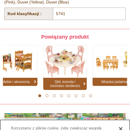
(Pink), Duvet (Yellow), Duvet (Blue)
Kod klasyfikacji :
5741
Powiązany produkt
Meble i akcesoria
Stół, krzesła i
Wiejska jadalnia
mnóstwo słodkości
1
2
3
4
5
6
7
8
Korzystamy z plików cookie, żeby zwiększać wygodę