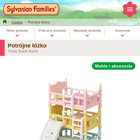
Home
Katalog
Potrójne łóżko
Nowe produkty
Polecane produkty
Wszystkie produkty
Sezonowe
Potrójne łóżko
Triple Bunk Beds
Meble i akcesoria