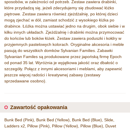
sposobów, w zależności od potrzeb. Zestaw zawiera drabinki,
które przydadzą się, jeżeli zdecydujemy się zbudować łóżko
piętrowe. Zestaw zawiera również zjeżdżalnię, po której dzieci
mogą zjechać w dół, zamiast schodzić z wysokiego łóżka po
drabince. Łóżka można ustawiać jedno na drugim, obok siebie i w
kilku innych układach. Zjeżdżalnię i drabinki można przymocować
do końców lub boków łóżek. Zestaw zawiera poduszki i kołdry w
przyjemnych pastelowych kolorach. Oryginalne akcesoria i meble
pasują do wszystkich domków Sylvanian Families. Zabawki
Sylvanian Familes są produkowane przez japońską firmę Epoch
od ponad 35 lat. Wyróżnia je wyjątkowa jakość oraz dbałość o
szczegóły. Połącz z innymi akcesoriami i meblami, aby zapewnić
jeszcze więcej radości i kreatywnej zabawy (zestawy
sprzedawane osobno).
Zawartość opakowania
Bunk Bed (Pink), Bunk Bed (Yellow), Bunk Bed (Blue), Slide,
Ladders x2, Pillow (Pink), Pillow (Yellow), Pillow (Blue), Duvet