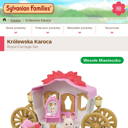
Home
Katalog
Królewska Karoca
Nowe produkty
Polecane produkty
Wszystkie produkty
Sezonowe
Królewska Karoca
Royal Carriage Set
Wesołe Miasteczko