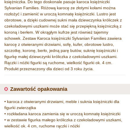
księżniczka. Do tego doskonale pasuje karoca księżniczki
Sylvanian Families. Różową karocę ze złotymi kołami można
rozłożyć i zamienić w uroczą komnatę księżniczki. Lustro jest
obrotowe, a dzięki cudownej sukni mała dziewczynka króliczek z
czekoladowymi uszkami może stać się przepiękną księżniczką z
koroną i berłem. W okrągłym kufrze jest również tajemny
schowek. Zestaw Karoca księżniczki Sylvanian Families zawiera
karocę z otwieranymi drzwiami, sofę, kufer, obrotowe lustro,
szczotkę, koronę, berło, jedną parę butów, suknię księżniczki i
figurkę małej dziewczynki króliczka z czekoladowymi uszkami.
Rączki i nóżki figurki są ruchome, wielkość figurki ok. 4 cm.
Produkt przeznaczony dla dzieci od 3 roku życia.
Zawartość opakowania
• karoca z otwieranymi drzwiami, meble i suknia księżniczki dla
figurki zwierzątka
• rozkładana karoca zamienia się w uroczą komnatę księżniczki
• w zestawie figurka małego króliczka z czekoladowymi uszkami,
wielkość ok. 4 cm, ruchome rączki i nóżki