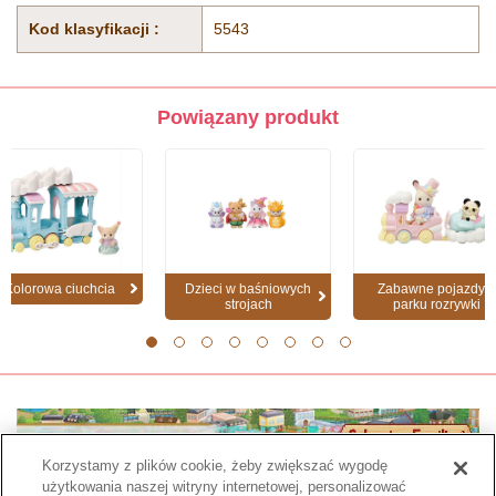
Kod klasyfikacji :
5543
Powiązany produkt
Kolorowa ciuchcia
Dzieci w baśniowych
Zabawne pojazdy z
strojach
parku rozrywki
1
2
3
4
5
6
7
8
Korzystamy z plików cookie, żeby zwiększać wygodę
użytkowania naszej witryny internetowej, personalizować