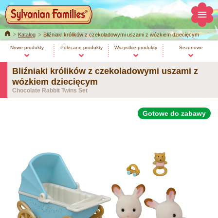
Home
Katalog
Bliźniaki królików z czekoladowymi uszami z wózkiem dziecięcym
Nowe produkty
Polecane produkty
Wszystkie produkty
Sezonowe
Bliźniaki królików z czekoladowymi uszami z
wózkiem dziecięcym
Chocolate Rabbit Twins Set
Gotowe do zabawy