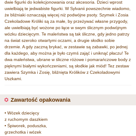
dwie figurki do kolekcjonowania oraz akcesoria. Dzieci wprost
uwielbiają te jedwabiste figurki. W Sylvanii powszechnie wiadomo,
że bliźniaki oznaczają więcej niż podwójne psoty. Szymek i Zosia
Czekoladowe Króliki są za małe, by przeżywać własne przygody,
ale uwielbiają być wożone po łące w swym ślicznym podwójnym
wózku dziecięcym. Te maleństwa są tak śliczne, gdy jedno patrzy
na świat szeroko otwartymi oczami, a drugie słodko sobie
drzemie. A gdy zaczną brykać, w zestawie są zabawki, po jednej
dla każdego, aby można je było czymś zająć i uniknąć płaczu! Te
dwa maleństwa, ubrane w śliczne różowe i pomarańczowe body z
pięknymi białymi wykończeniami, są słodkie jak miód! Tez zestaw
zawiera Szymka i Zosię, bliźnięta Królików z Czekoladowymi
Uszkami.
Zawartość opakowania
• Wózek dziecięcy
z ruchomym daszkiem
• Śpiworek, poduszka,
grzechotka i wózek