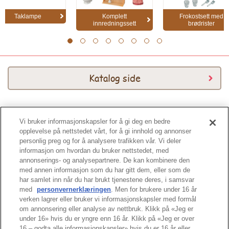
Taklampe
Komplett
Frokostsett med
innredningssett
brødrister
1
2
3
4
5
6
7
8
Katalog side
Vi bruker informasjonskapsler for å gi deg en bedre
Katalog 2026
opplevelse på nettstedet vårt, for å gi innhold og annonser
personlig preg og for å analysere trafikken vår. Vi deler
informasjon om hvordan du bruker nettstedet, med
annonserings- og analysepartnere. De kan kombinere den
med annen informasjon som du har gitt dem, eller som de
har samlet inn når du har brukt tjenestene deres, i samsvar
med
personvernerklæringen
. Men for brukere under 16 år
Tuppen av siden
verken lagrer eller bruker vi informasjonskapsler med formål
om annonsering eller analyse av nettbruk. Klikk på «Jeg er
under 16» hvis du er yngre enn 16 år. Klikk på «Jeg er over
16 – godta alle informasjonskapsler» hvis du er 16 år eller