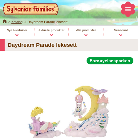
Home
Katalog
Daydream Parade lekesett
Nye Produkter
Aktuelle produkter
Alle produkter
Seasonal
Daydream Parade lekesett
Fornøyelsesparken