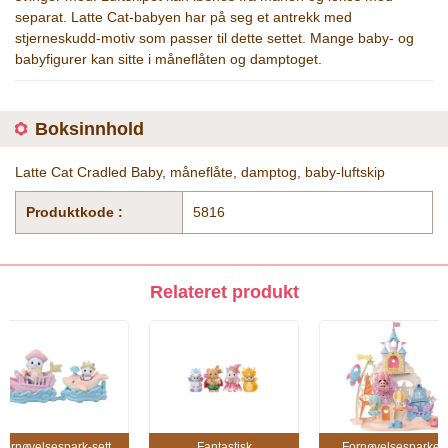
separat. Latte Cat-babyen har på seg et antrekk med
stjerneskudd-motiv som passer til dette settet. Mange baby- og
babyfigurer kan sitte i måneflåten og damptoget.
Boksinnhold
Latte Cat Cradled Baby, måneflåte, damptog, baby-luftskip
Produktkode :
5816
Relateret produkt
Fornøyelsespark-sett
Fantastisk
Fornøyelsesparken