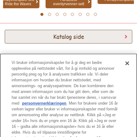
– Ride the Waves
eventyrvenner-sett
1
2
3
4
5
6
7
8
Katalog side
Vi bruker informasjonskapsler for å gi deg en bedre
Katalog 2026
opplevelse på nettstedet vårt, for å gi innhold og annonser
personlig preg og for å analysere trafikken vår. Vi deler
informasjon om hvordan du bruker nettstedet, med
annonserings- og analysepartnere. De kan kombinere den
med annen informasjon som du har gitt dem, eller som de
har samlet inn når du har brukt tjenestene deres, i samsvar
med
personvernerklæringen
. Men for brukere under 16 år
Tuppen av siden
verken lagrer eller bruker vi informasjonskapsler med formål
om annonsering eller analyse av nettbruk. Klikk på «Jeg er
under 16» hvis du er yngre enn 16 år. Klikk på «Jeg er over
16 – godta alle informasjonskapsler» hvis du er 16 år eller
eldre. Hvis du vil tilpasse innstillingene for