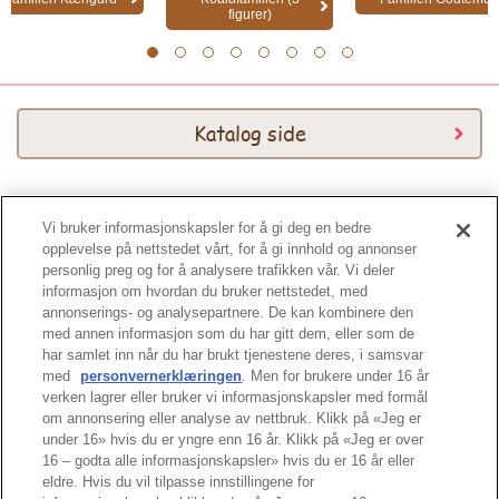
figurer)
1
2
3
4
5
6
7
8
Katalog side
Vi bruker informasjonskapsler for å gi deg en bedre
Katalog 2026
opplevelse på nettstedet vårt, for å gi innhold og annonser
personlig preg og for å analysere trafikken vår. Vi deler
informasjon om hvordan du bruker nettstedet, med
annonserings- og analysepartnere. De kan kombinere den
med annen informasjon som du har gitt dem, eller som de
har samlet inn når du har brukt tjenestene deres, i samsvar
med
personvernerklæringen
. Men for brukere under 16 år
Tuppen av siden
verken lagrer eller bruker vi informasjonskapsler med formål
om annonsering eller analyse av nettbruk. Klikk på «Jeg er
under 16» hvis du er yngre enn 16 år. Klikk på «Jeg er over
16 – godta alle informasjonskapsler» hvis du er 16 år eller
eldre. Hvis du vil tilpasse innstillingene for