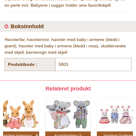
en perle inni. Babyene i vugger holder sine favorittskjell.
Boksinnhold
Havoterfar, havotermor, havoter med baby i armene (kledd i
grønt), havoter med baby i armene (kledd i rosa), skulderveske
med skjell, barnevogn med skjell
Produktkode :
5803
Relateret produkt
Familien Kænguru
Koalafamilien (3
Familien Godtemus