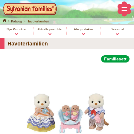
Home
Katalog
Havoterfamilien
Nye Produkter
Aktuelle produkter
Alle produkter
Seasonal
Havoterfamilien
Familiesett