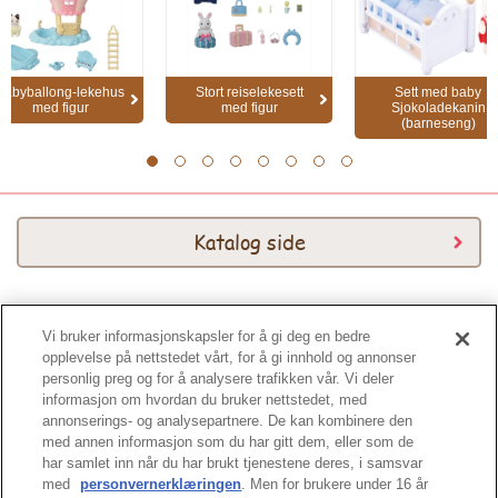
Babyballong-lekehus
Stort reiselekesett
Sett med baby
med figur
med figur
Sjokoladekanin
(barneseng)
1
2
3
4
5
6
7
8
Katalog side
Vi bruker informasjonskapsler for å gi deg en bedre
Katalog 2026
opplevelse på nettstedet vårt, for å gi innhold og annonser
personlig preg og for å analysere trafikken vår. Vi deler
informasjon om hvordan du bruker nettstedet, med
annonserings- og analysepartnere. De kan kombinere den
med annen informasjon som du har gitt dem, eller som de
har samlet inn når du har brukt tjenestene deres, i samsvar
med
personvernerklæringen
. Men for brukere under 16 år
Tuppen av siden