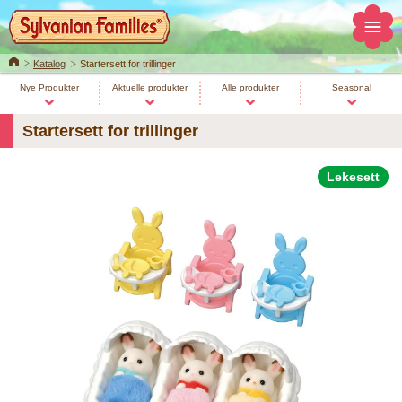
Home
Katalog
Startersett for trillinger
Nye Produkter
Aktuelle produkter
Alle produkter
Seasonal
Startersett for trillinger
Lekesett