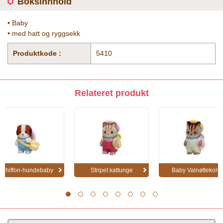
Boksinnhold
• Baby
• med hatt og ryggsekk
Produktkode :
5410
Relateret produkt
Chiffon-hundebaby
Stripet kattunge
Baby Valnøttekorn
1
2
3
4
5
6
7
8