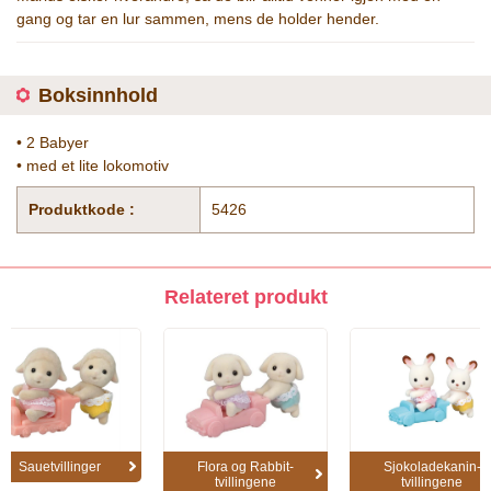
gang og tar en lur sammen, mens de holder hender.
Boksinnhold
• 2 Babyer
• med et lite lokomotiv
Produktkode :
5426
Relateret produkt
Sauetvillinger
Flora og Rabbit-
Sjokoladekanin-
tvillingene
tvillingene