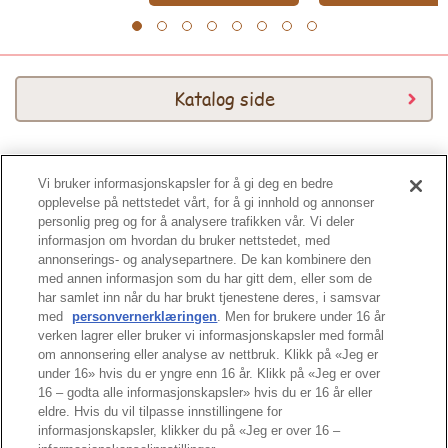
1
2
3
4
5
6
7
8
Katalog side
Vi bruker informasjonskapsler for å gi deg en bedre
Katalog 2026
opplevelse på nettstedet vårt, for å gi innhold og annonser
personlig preg og for å analysere trafikken vår. Vi deler
informasjon om hvordan du bruker nettstedet, med
annonserings- og analysepartnere. De kan kombinere den
med annen informasjon som du har gitt dem, eller som de
har samlet inn når du har brukt tjenestene deres, i samsvar
med
personvernerklæringen
. Men for brukere under 16 år
Tuppen av siden
verken lagrer eller bruker vi informasjonskapsler med formål
om annonsering eller analyse av nettbruk. Klikk på «Jeg er
under 16» hvis du er yngre enn 16 år. Klikk på «Jeg er over
16 – godta alle informasjonskapsler» hvis du er 16 år eller
eldre. Hvis du vil tilpasse innstillingene for
informasjonskapsler, klikker du på «Jeg er over 16 –