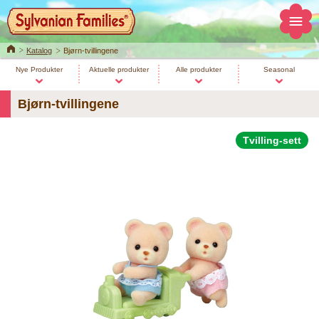
Home
Katalog
Bjørn-tvillingene
Nye Produkter
Aktuelle produkter
Alle produkter
Seasonal
Bjørn-tvillingene
Tvilling-sett