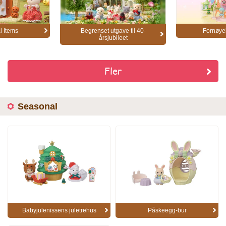
 Items
Begrenset utgave til 40-
Fornøye
årsjubileet
Fler
Seasonal
Babyjulenissens juletrehus
Påskeegg-bur