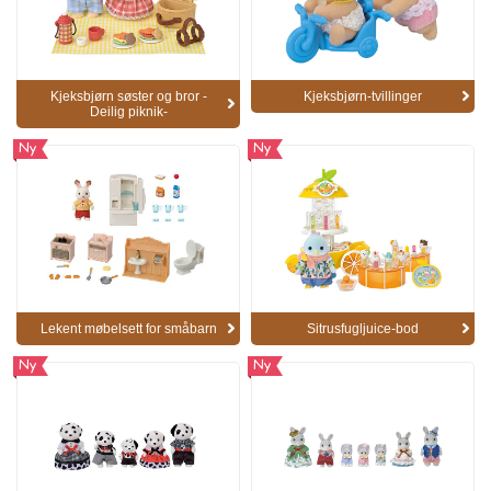
Kjeksbjørn søster og bror -
Kjeksbjørn-tvillinger
Deilig piknik-
Ny
Ny
Lekent møbelsett for småbarn
Sitrusfugljuice-bod
Ny
Ny