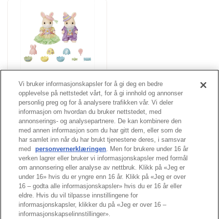
Easter Celebration Set
Vi bruker informasjonskapsler for å gi deg en bedre
opplevelse på nettstedet vårt, for å gi innhold og annonser
personlig preg og for å analysere trafikken vår. Vi deler
Fler
informasjon om hvordan du bruker nettstedet, med
annonserings- og analysepartnere. De kan kombinere den
med annen informasjon som du har gitt dem, eller som de
har samlet inn når du har brukt tjenestene deres, i samsvar
med
personvernerklæringen
. Men for brukere under 16 år
Tuppen av siden
verken lagrer eller bruker vi informasjonskapsler med formål
om annonsering eller analyse av nettbruk. Klikk på «Jeg er
under 16» hvis du er yngre enn 16 år. Klikk på «Jeg er over
16 – godta alle informasjonskapsler» hvis du er 16 år eller
eldre. Hvis du vil tilpasse innstillingene for
informasjonskapsler, klikker du på «Jeg er over 16 –
informasjonskapselinnstillinger».