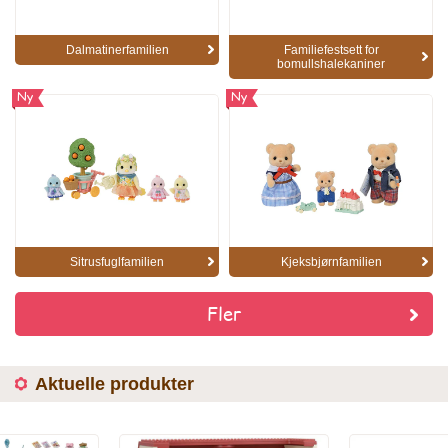
Dalmatinerfamilien
Familiefestsett for
bomullshalekaniner
Ny
Ny
Sitrusfuglfamilien
Kjeksbjørnfamilien
Fler
Aktuelle produkter