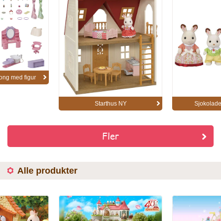
ong med figur
Starthus NY
Sjokolade
Fler
Alle produkter