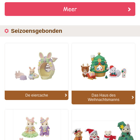
Meer
Seizoensgebonden
De eiercache
Das Haus des
Weihnachtsmanns