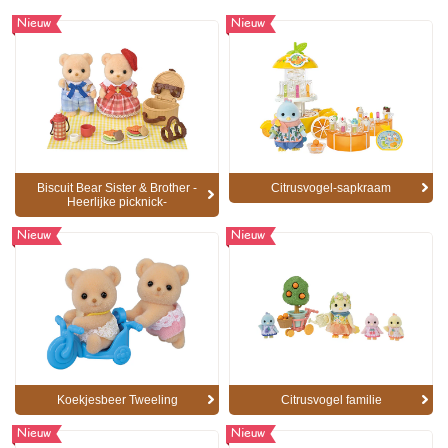
Nieuw
Nieuw
Biscuit Bear Sister & Brother -
Citrusvogel-sapkraam
Heerlijke picknick-
Nieuw
Nieuw
Koekjesbeer Tweeling
Citrusvogel familie
Nieuw
Nieuw