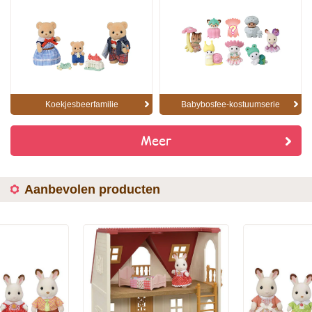
Koekjesbeerfamilie
Babybosfee-kostuumserie
Meer
Aanbevolen producten