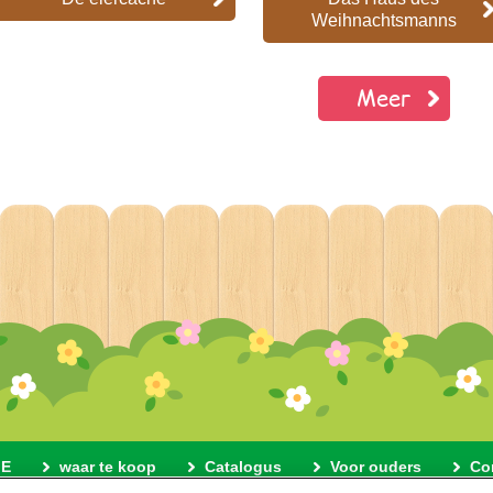
Weihnachtsmanns
Meer
E
waar te koop
Catalogus
Voor ouders
Co