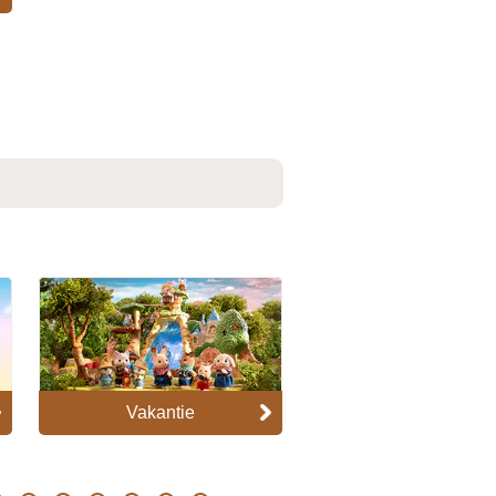
Vakantie
Verrassingszakje