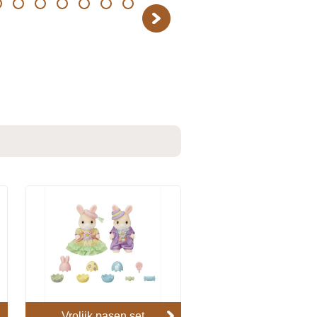
14
15
16
17
18
19
Next
Vrolijk pasen set