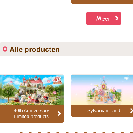
Meer
Alle producten
40th Anniversary
Sylvanian Land
Limited products