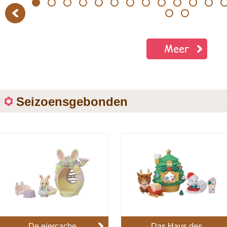
1
2
3
4
5
6
7
8
9
10
11
12
13
Previous
20
21
Meer
Seizoensgebonden
De eiercache
Das Haus des