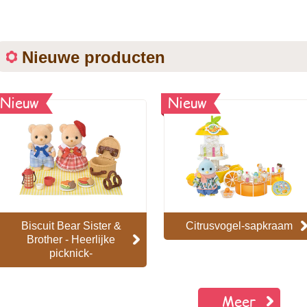
Nieuwe producten
Nieuw
Nieuw
Biscuit Bear Sister &
Citrusvogel-sapkraam
Brother - Heerlijke
picknick-
Meer