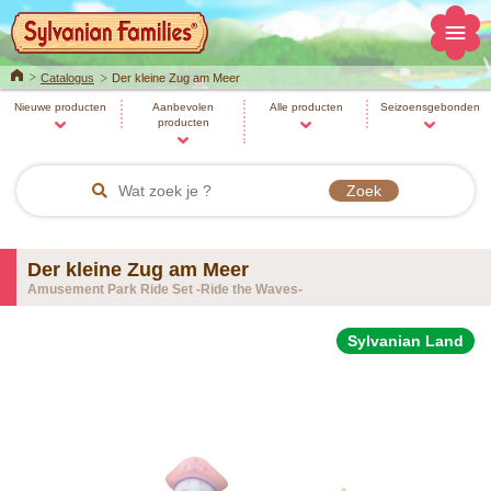
Home
Catalogus
Der kleine Zug am Meer
Nieuwe producten
Aanbevolen
Alle producten
Seizoensgebonden
producten
Der kleine Zug am Meer
Amusement Park Ride Set -Ride the Waves-
Sylvanian Land