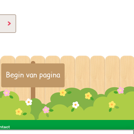
Begin van pagina
ntact