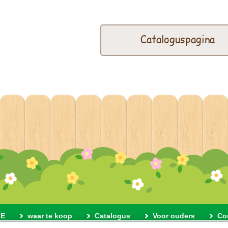
Cataloguspagina
E
waar te koop
Catalogus
Voor ouders
Co