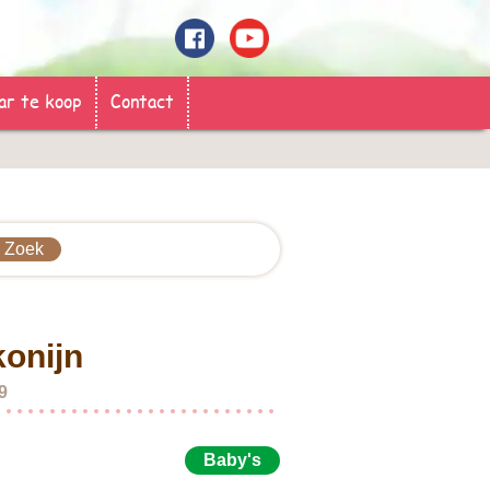
ar te koop
Contact
onijn
9
Baby's