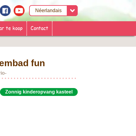
ar te koop
Contact
wembad fun
io-
Zonnig kinderopvang kasteel