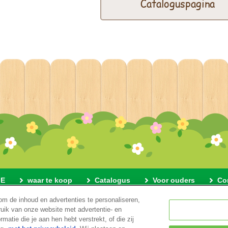
Cataloguspagina
E
waar te koop
Catalogus
Voor ouders
Co
om de inhoud en advertenties te personaliseren,
ver deze website
Privacybeleid
Cookies
Cookie-instellin
ruik van onze website met advertentie- en
atie die je aan hen hebt verstrekt, of die zij