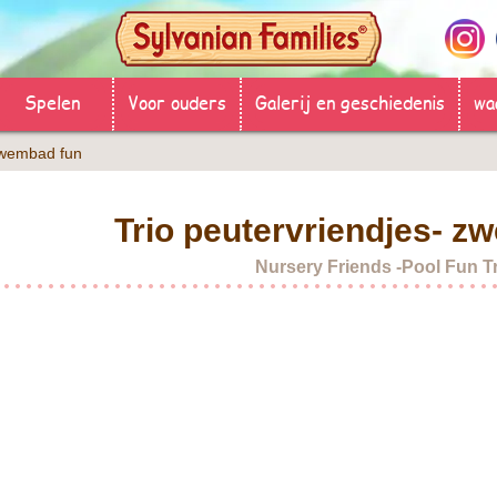
Spelen
Voor ouders
Galerij en geschiedenis
wa
 zwembad fun
Trio peutervriendjes- z
Nursery Friends -Pool Fun Tr