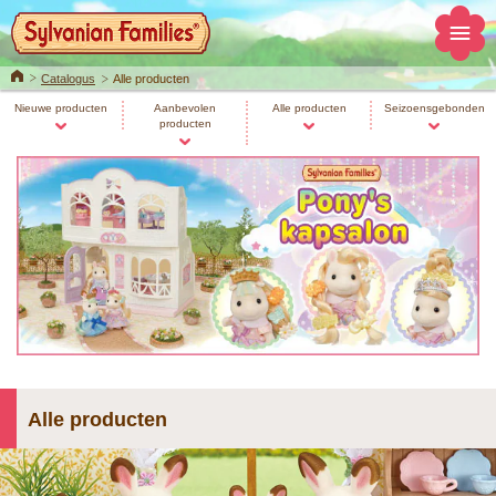
Home
Catalogus
Alle producten
Nieuwe producten
Aanbevolen
Alle producten
Seizoensgebonden
producten
Alle producten