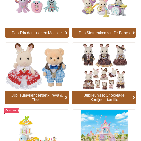
Das Trio der lustigen Monster
Das Sternenkonzert für Babys
Jubileumvriendenset -Freya &
Jubileumset Chocolade
Theo-
Konijnen-familie
Nieuw