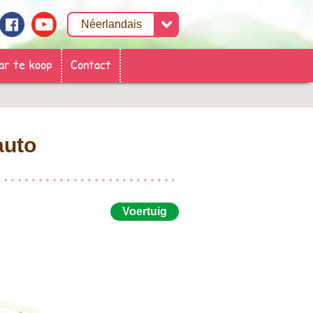
ar te koop
Contact
auto
Voertuig