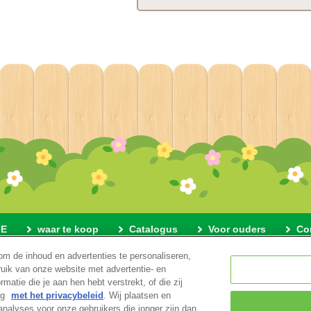
E
waar te koop
Catalogus
Voor ouders
Co
om de inhoud en advertenties te personaliseren,
ver deze website
Privacybeleid
Cookies
Cookie-instellin
ruik van onze website met advertentie- en
atie die je aan hen hebt verstrekt, of die zij
ng
met het privacybeleid
. Wij plaatsen en
© EPOCH
alyses voor onze gebruikers die jonger zijn dan