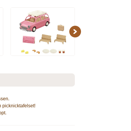
Next
ssen.
picknicktafelset!
pt.