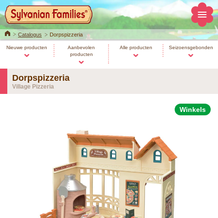
Home
Catalogus
Dorpspizzeria
Nieuwe producten
Aanbevolen
Alle producten
Seizoensgebonden
producten
Dorpspizzeria
Village Pizzeria
Winkels