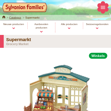
Home
Catalogus
Supermarkt
Nieuwe producten
Aanbevolen
Alle producten
Seizoensgebonden
producten
Supermarkt
Grocery Market
Winkels