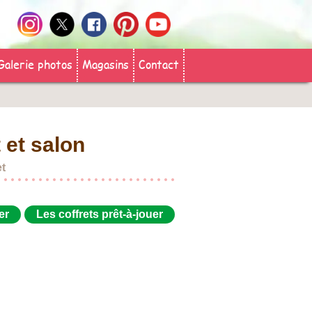
Galerie photos
Magasins
Contact
 et salon
et
er
Les coffrets prêt-à-jouer