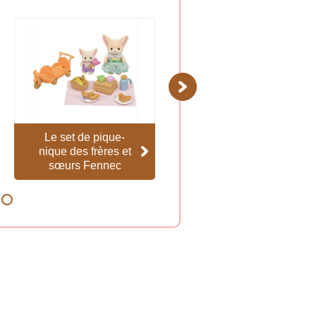
Next
Le set de pique-
La montgolfière des
nique des frères et
bébés
sœurs Fennec
8