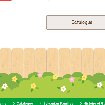
Catalogue
sins
Catalogue
Sylvanian Families
Histoire et G