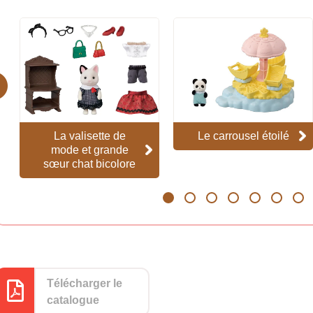
evious
La valisette de
Le carrousel étoilé
mode et grande
sœur chat bicolore
1
2
3
4
5
6
7
Télécharger le
catalogue