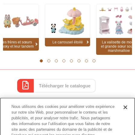
Les frères et sœurs
Le carrousel étoilé
La valisette de mod
Husky et leur tandem
et grande sœur souri
marshmallow
1
2
3
4
5
6
7
8
Télécharger le catalogue
Nous utilisons des cookies pour améliorer votre expérience
Catalogue
sur notre site Web, pour personnaliser le contenu et les
publicités, et pour analyser notre trafic. Nous partageons
des informations sur l’utilisation que vous faites de notre
site avec des partenaires du domaine de la publicité et de