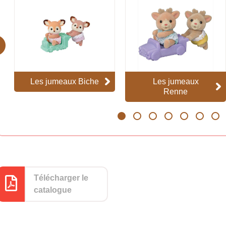
evious
Les jumeaux Biche
Les jumeaux
Renne
1
2
3
4
5
6
7
Télécharger le
catalogue