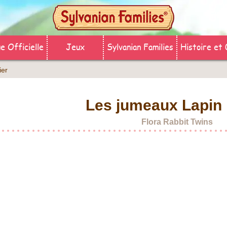
e Officielle
Jeux
Sylvanian Families
Histoire et 
ier
Les jumeaux Lapin 
Flora Rabbit Twins