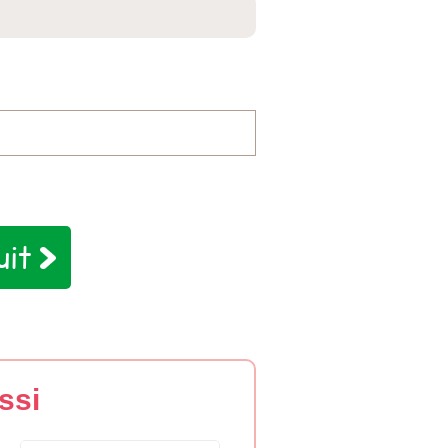
uit
ssi