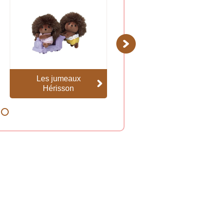
Next
Les jumeaux
Les jumeaux
Hérisson
Mouton
8