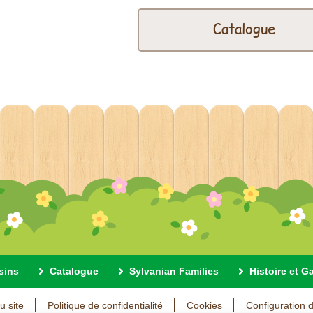
Catalogue
sins
Catalogue
Sylvanian Families
Histoire et G
u site
Politique de confidentialité
Cookies
Configuration 