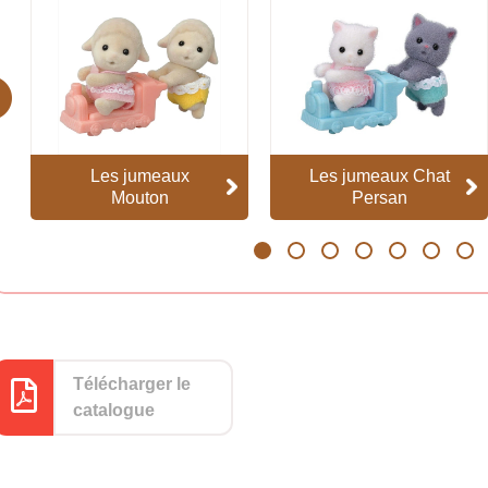
evious
Les jumeaux
Les jumeaux Chat
Mouton
Persan
1
2
3
4
5
6
7
Télécharger le
catalogue