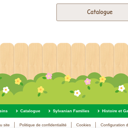
Catalogue
sins
Catalogue
Sylvanian Families
Histoire et G
u site
Politique de confidentialité
Cookies
Configuration 