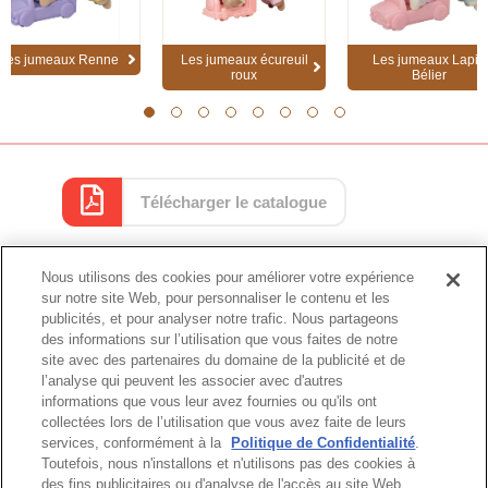
Les jumeaux Renne
Les jumeaux écureuil
Les jumeaux Lapin
roux
Bélier
1
2
3
4
5
6
7
8
Télécharger le catalogue
Nous utilisons des cookies pour améliorer votre expérience
Catalogue
sur notre site Web, pour personnaliser le contenu et les
publicités, et pour analyser notre trafic. Nous partageons
des informations sur l’utilisation que vous faites de notre
site avec des partenaires du domaine de la publicité et de
l’analyse qui peuvent les associer avec d'autres
Haut de page
informations que vous leur avez fournies ou qu'ils ont
collectées lors de l’utilisation que vous avez faite de leurs
services, conformément à la
Politique de Confidentialité
.
Toutefois, nous n'installons et n'utilisons pas des cookies à
des fins publicitaires ou d'analyse de l'accès au site Web