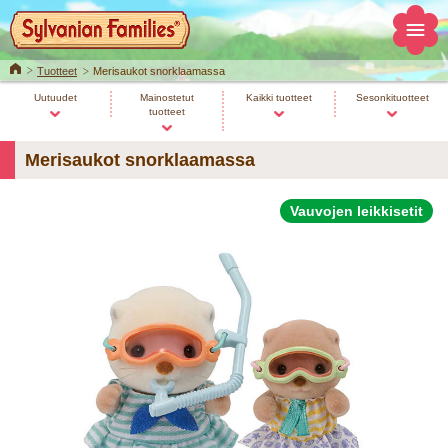
Home
Tuotteet
Merisaukot snorklaamassa
Uutuudet
Mainostetut
Kaikki tuotteet
Sesonkituotteet
tuotteet
Merisaukot snorklaamassa
Vauvojen leikkisetit