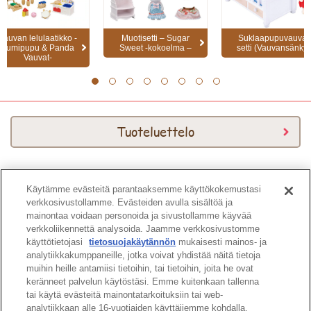
Vauvan lelulaatikko -
Muotisetti – Sugar
Suklaapupuvauva-
Lumipupu & Panda
Sweet -kokoelma –
setti (Vauvansänky)
Vauvat-
1
2
3
4
5
6
7
8
Tuoteluettelo
Käytämme evästeitä parantaaksemme käyttökokemustasi
Download Kuvasto
verkkosivustollamme. Evästeiden avulla sisältöä ja
mainontaa voidaan personoida ja sivustollamme käyvää
verkkoliikennettä analysoida. Jaamme verkkosivustomme
käyttötietojasi
tietosuojakäytännön
mukaisesti mainos- ja
analytiikkakumppaneille, jotka voivat yhdistää näitä tietoja
muihin heille antamiisi tietoihin, tai tietoihin, joita he ovat
keränneet palvelun käytöstäsi. Emme kuitenkaan tallenna
Sivun ylös
tai käytä evästeitä mainontatarkoituksiin tai web-
analytiikkaan alle 16-vuotiaiden käyttäjiemme kohdalla.