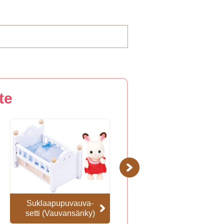
te
Next
Suklaapupuvauva-
Unelmaparaati
setti (Vauvansänky)