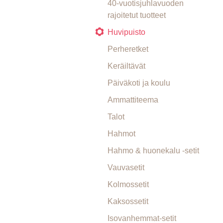
40-vuotisjuhlavuoden
rajoitetut tuotteet
Huvipuisto
Perheretket
Keräiltävät
Päiväkoti ja koulu
Ammattiteema
Talot
Hahmot
Hahmo & huonekalu -setit
Vauvasetit
Kolmossetit
Kaksossetit
Isovanhemmat-setit