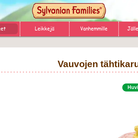
eet
Leikkejä
Vanhemmille
Jäll
Vauvojen tähtikaru
Huvi