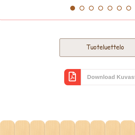
1
2
3
4
5
6
7
Tuoteluettelo
Download Kuvas