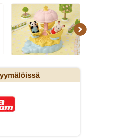
Next
myymälöissä