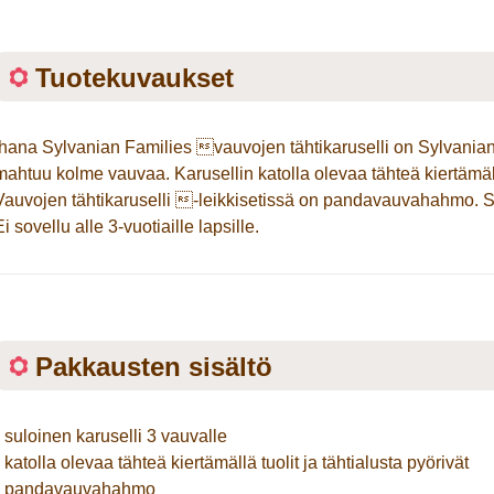
Tuotekuvaukset
Ihana Sylvanian Families vauvojen tähtikaruselli on Sylvanian
mahtuu kolme vauvaa. Karusellin katolla olevaa tähteä kiertämällä
Vauvojen tähtikaruselli -leikkisetissä on pandavauvahahmo. 
Ei sovellu alle 3-vuotiaille lapsille.
Pakkausten sisältö
• suloinen karuselli 3 vauvalle
• katolla olevaa tähteä kiertämällä tuolit ja tähtialusta pyörivät
• pandavauvahahmo