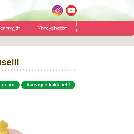
eenmyyjät
Yhteystiedot
selli
puisto
Vauvojen leikkisetit