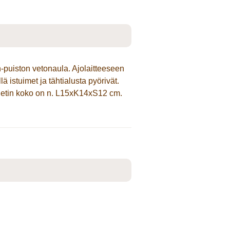
-puiston vetonaula. Ajolaitteeseen
 istuimet ja tähtialusta pyörivät.
Setin koko on n. L15xK14xS12 cm.