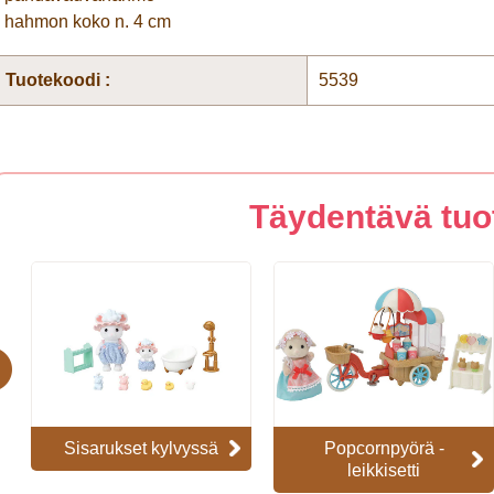
• hahmon koko n. 4 cm
Tuotekoodi :
5539
Täydentävä tuo
evious
Sisarukset kylvyssä
Popcornpyörä -
leikkisetti