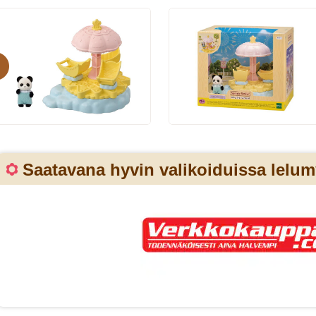
evious
Saatavana hyvin valikoiduissa lelu