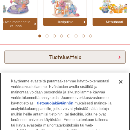
Vauvan merenneito-
Huvipuisto
Mehubaari
kauppa
1
2
3
4
5
6
7
8
Tuoteluettelo
Käytämme evästeitä parantaaksemme käyttökokemustasi
Download Kuvasto
verkkosivustollamme. Evästeiden avulla sisältöä ja
mainontaa voidaan personoida ja sivustollamme käyvää
verkkoliikennettä analysoida. Jaamme verkkosivustomme
käyttötietojasi
tietosuojakäytännön
mukaisesti mainos- ja
analytiikkakumppaneille, jotka voivat yhdistää näitä tietoja
muihin heille antamiisi tietoihin, tai tietoihin, joita he ovat
keränneet palvelun käytöstäsi. Emme kuitenkaan tallenna
Sivun ylös
tai käytä evästeitä mainontatarkoituksiin tai web-