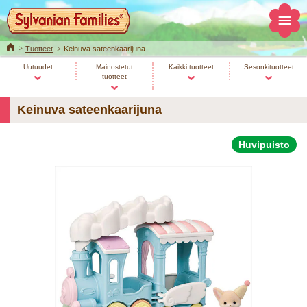
Home
Tuotteet
Keinuva sateenkaarijuna
Uutuudet
Mainostetut
Kaikki tuotteet
Sesonkituotteet
tuotteet
Keinuva sateenkaarijuna
Huvipuisto