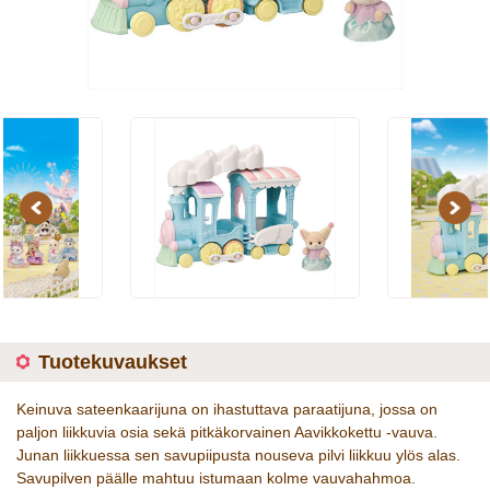
Previous
Next
Tuotekuvaukset
Keinuva sateenkaarijuna on ihastuttava paraatijuna, jossa on
paljon liikkuvia osia sekä pitkäkorvainen Aavikkokettu -vauva.
Junan liikkuessa sen savupiipusta nouseva pilvi liikkuu ylös alas.
Savupilven päälle mahtuu istumaan kolme vauvahahmoa.