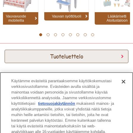
Vauvavuode
Vauvan syöttötuoli
Lääkärisetti
mobileilla
Aloitustaloon
1
2
3
4
5
6
7
8
Tuoteluettelo
Käytämme evästeitä parantaaksemme käyttökokemustasi
Download Kuvasto
verkkosivustollamme. Evästeiden avulla sisältöä ja
mainontaa voidaan personoida ja sivustollamme käyvää
verkkoliikennettä analysoida. Jaamme verkkosivustomme
käyttötietojasi
tietosuojakäytännön
mukaisesti mainos- ja
analytiikkakumppaneille, jotka voivat yhdistää näitä tietoja
muihin heille antamiisi tietoihin, tai tietoihin, joita he ovat
keränneet palvelun käytöstäsi. Emme kuitenkaan tallenna
Sivun ylös
tai käytä evästeitä mainontatarkoituksiin tai web-
analytiikkaan alle 16-vuotiaiden käyttäjiemme kohdalla.