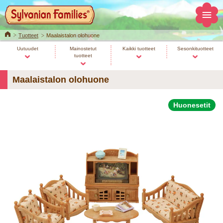
Home
Tuotteet
Maalaistalon olohuone
Uutuudet
Mainostetut
Kaikki tuotteet
Sesonkituotteet
tuotteet
Maalaistalon olohuone
Huonesetit