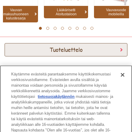
Vauvan
Lääkärisetti
Vauvavuode
makuuhuoneen
Aloitustaloon
mobileilla
kalustesarja
1
2
3
4
5
6
7
8
Tuoteluettelo
Käytämme evästeitä parantaaksemme käyttökokemustasi
Download Kuvasto
verkkosivustollamme. Evästeiden avulla sisältöä ja
mainontaa voidaan personoida ja sivustollamme käyvää
verkkoliikennettä analysoida. Jaamme verkkosivustomme
käyttötietojasi
tietosuojakäytännön
mukaisesti mainos- ja
analytiikkakumppaneille, jotka voivat yhdistää näitä tietoja
muihin heille antamiisi tietoihin, tai tietoihin, joita he ovat
keränneet palvelun käytöstäsi. Emme kuitenkaan tallenna
Sivun ylös
tai käytä evästeitä mainontatarkoituksiin tai web-
analytiikkaan alle 16-vuotiaiden käyttäjiemme kohdalla.
Napsauta kohdasta "Olen alle 16-vuotias", jos olet alle 16-