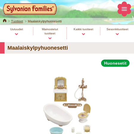
Home
Tuotteet
Maalaiskylpyhuonesetti
Uutuudet
Mainostetut
Kaikki tuotteet
Sesonkituotteet
tuotteet
Maalaiskylpyhuonesetti
Huonesetit