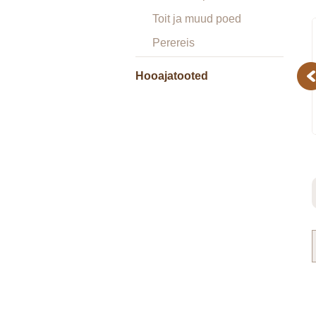
Toit ja muud poed
Perereis
Hooajatooted
Pr