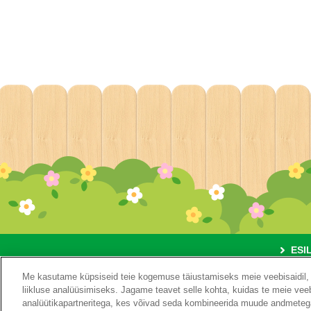
ESI
Me kasutame küpsiseid teie kogemuse täiustamiseks meie veebisaidil, 
liikluse analüüsimiseks. Jagame teavet selle kohta, kuidas te meie veebi
analüütikapartneritega, kes võivad seda kombineerida muude andmetega