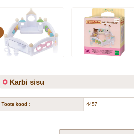
evious
Karbi sisu
Toote kood :
4457