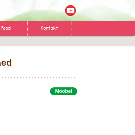
Pood
Kontakt
aed
Mööbel