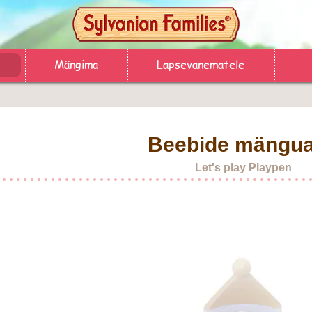
Mängima
Lapsevanematele
Beebide mängu
Let's play Playpen