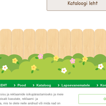
Kataloogi leht
LEHT
Pood
Kataloog
Lapsevanematele
Kon
sisu ja reklaamide isikupärastamiseks ja meie
Veebisaidist
Privaatsussätted
Cookies
Küpsiste sätteid
saiti kasutate, reklaami- ja
O
, mis te olete neile andnud või mida nad on