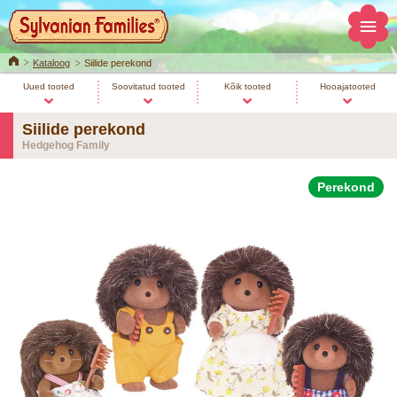
Home
Kataloog
Siilide perekond
Uued tooted
Soovitatud tooted
Kõik tooted
Hooajatooted
Siilide perekond
Hedgehog Family
Perekond