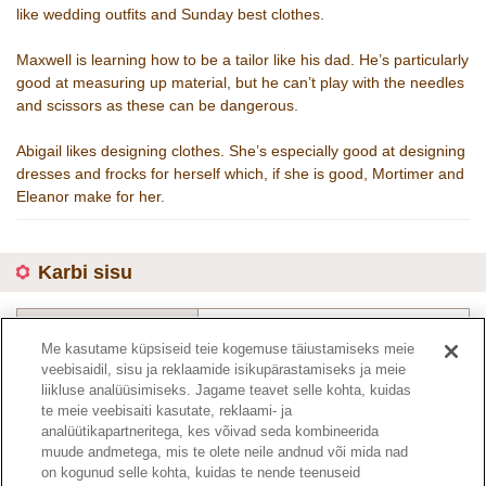
like wedding outfits and Sunday best clothes.
Maxwell is learning how to be a tailor like his dad. He’s particularly
good at measuring up material, but he can’t play with the needles
and scissors as these can be dangerous.
Abigail likes designing clothes. She’s especially good at designing
dresses and frocks for herself which, if she is good, Mortimer and
Eleanor make for her.
Karbi sisu
Toote kood :
4018
Me kasutame küpsiseid teie kogemuse täiustamiseks meie
veebisaidil, sisu ja reklaamide isikupärastamiseks ja meie
liikluse analüüsimiseks. Jagame teavet selle kohta, kuidas
Kataloogi leht
te meie veebisaiti kasutate, reklaami- ja
analüütikapartneritega, kes võivad seda kombineerida
muude andmetega, mis te olete neile andnud või mida nad
on kogunud selle kohta, kuidas te nende teenuseid