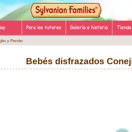
lay
Para los tutores
Galería e historia
Tienda
ito y Perrito
Bebés disfrazados Coneji