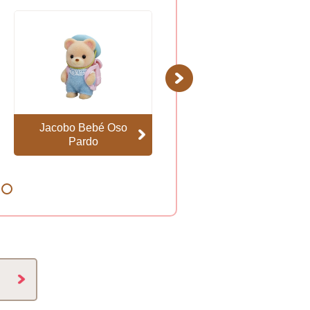
Next
Jacobo Bebé Oso
Ambrose Bebé
Pardo
Ardilla de la Nuez
8