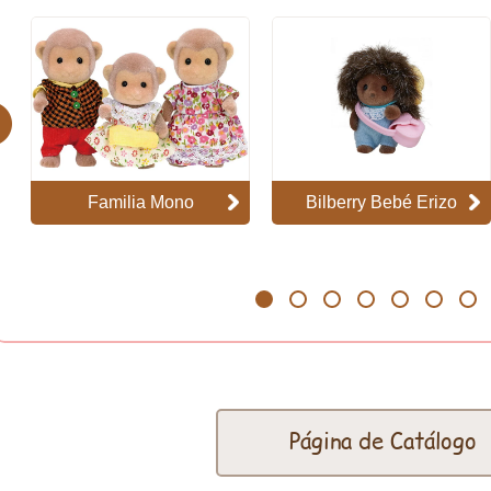
evious
Familia Mono
Bilberry Bebé Erizo
1
2
3
4
5
6
7
Página de Catálogo