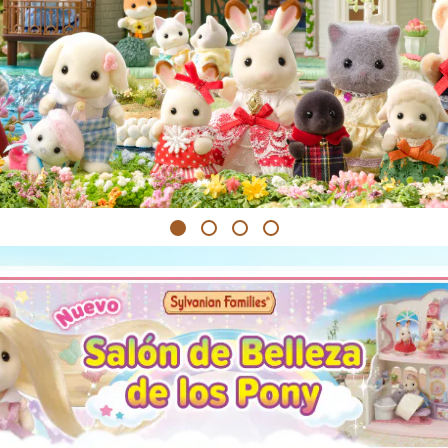
1
2
3
4