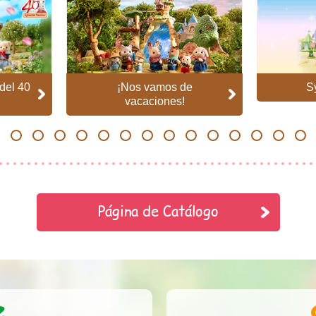
del 40
¡Nos vamos de
S
vacaciones!
5
6
7
8
9
10
11
12
13
14
15
16
17
18
Página de Catálogo