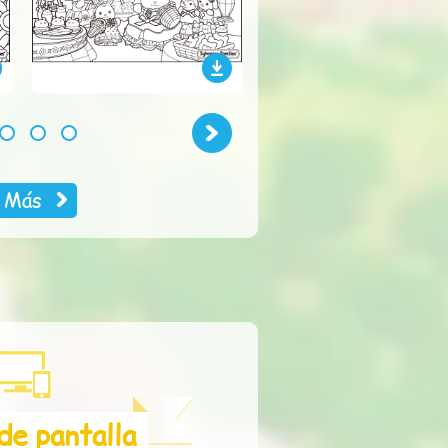
Next
2
3
4
Más
de pantalla