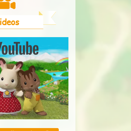
ideos
Nuevo!
Que podamos ver
La historia del
las Estrellas
cumpleaños de
Freya