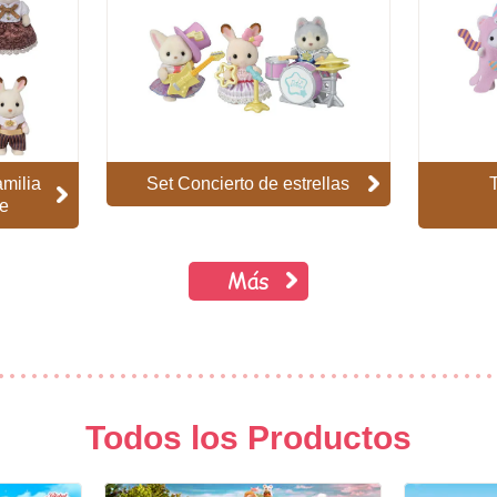
amilia
Set Concierto de estrellas
te
Más
Todos los Productos