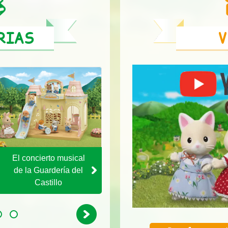
RIAS
V
Día de Visita a la Isla
El concierto musical
Estrellada
de la Guardería del
Castillo
Next
4