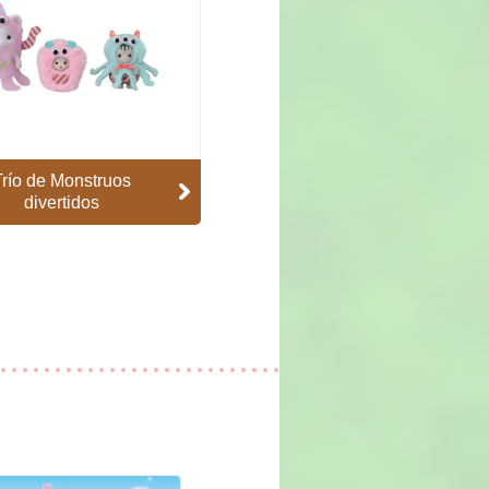
Trío de Monstruos
divertidos