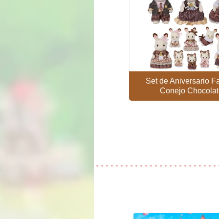
Set de Aniversario F
Conejo Chocola