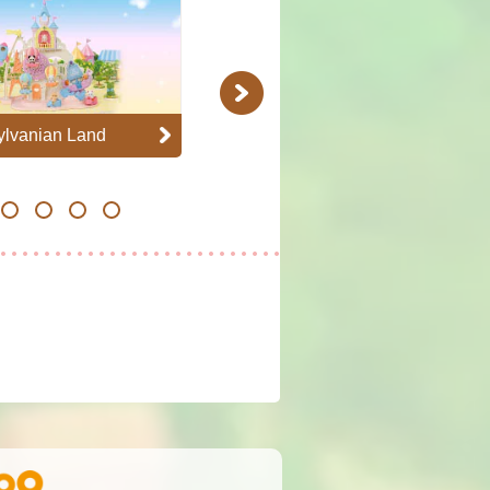
Next
ylvanian Land
Guardería del Castillo
Soleado
19
20
21
22