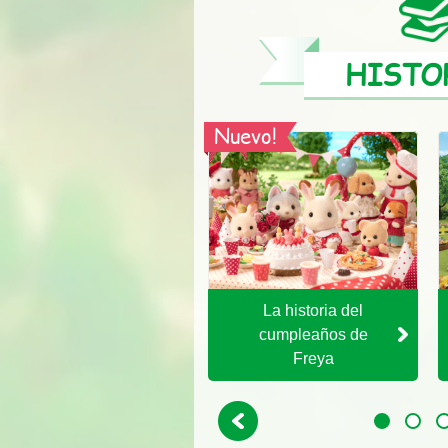
HISTO
Nuevo!
Que podamos ver
La historia del
las Estrellas
cumpleaños de
Freya
Previous
1
2
3