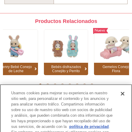
Productos Relacionados
Nuevo
Henry Bebé Conejo
Bebés disfrazados
Gemelos Conejo
de Leche
Conejito y Perrito
Flora
1
2
3
4
5
6
7
8
Usamos cookies para mejorar su experiencia en nuestro
sitio web, para personalizar el contenido y los anuncios y
para analizar nuestro tráfico. Compartimos información
Página de Catálogo
sobre su uso de nuestro sitio web con socios de publicidad
y análisis, que pueden combinarla con otra información que
les haya proporcionado o que hayan recopilado del uso de
sus servicios, de acuerdo con la
política de privacidad
.